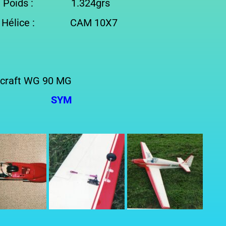
s : 1.324grs
0 Hélice : CAM 10X7
lcraft WG 90 MG
SYM