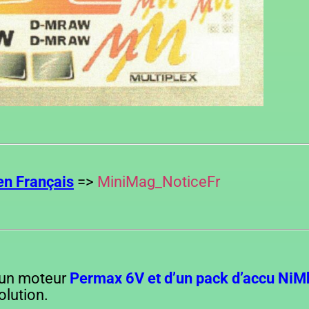
en Français
=>
MiniMag_NoticeFr
d’un moteur
Permax 6V et d’un pack d’accu NiM
olution.