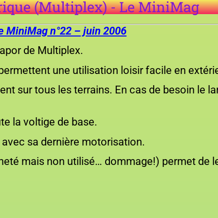
rique (Multiplex) - Le MiniMag
e MiniMag n°22 – juin 2006
lapor de Multiplex.
permettent une utilisation loisir facile en extéri
t sur tous les terrains. En cas de besoin le la
te la voltige de base.
 avec sa dernière motorisation.
acheté mais non utilisé… dommage!) permet de l