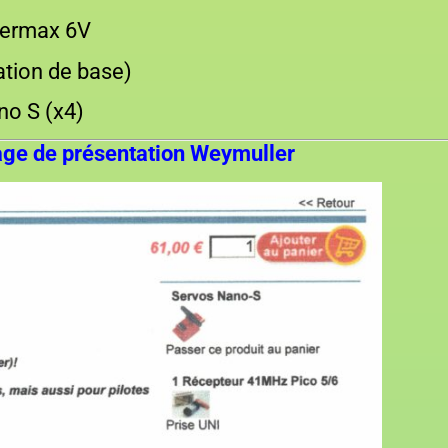
Permax 6V
ation de base)
ano S (x4)
age de présentation Weymuller