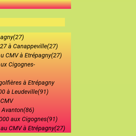
pagny(27)
27 à Canappeville(27)
au CMV à Etrépagny(27)
aux Cigognes-
olfières à Etrépagny
0 à Leudeville(91)
u CMV
à Avanton(86)
2000 aux Cigognes(91)
 au CMV à Etrépagny(27)