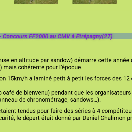
 - Concours FF2000 au CMV à Etrépagny(27)
mise en altitude par sandow) démarre cette année
) mais cohérente pour l’époque.
on 15km/h a laminé petit à petit les forces des 12
c café de bienvenu) pendant que les organisateurs 
, panneau de chronométrage, sandows…).
taient tendus pour faire des séries à 4 compétiteu
écurité, le départ était donné par Daniel Chalimon 