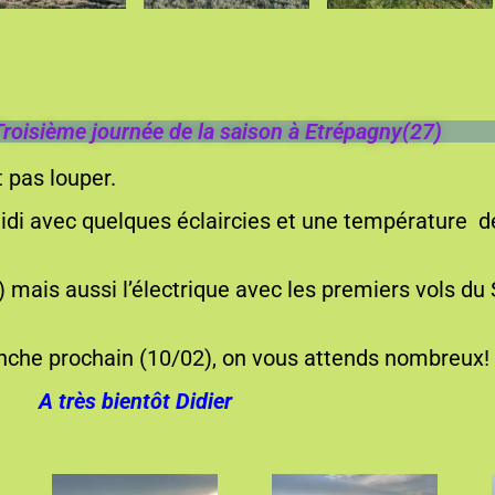
Troisième journée de la saison à Etrépagny(27)
t pas louper.
di avec quelques éclaircies et une température de 
 mais aussi l’électrique avec les premiers vols d
nche prochain (10/02), on vous attends nombreux!
A très bientôt Didier