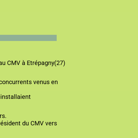
 au CMV à Etrépagny(27)
 concurrents venus en
installaient
rs.
président du CMV vers