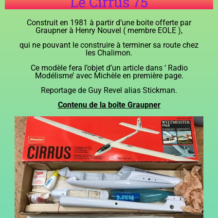
Le Cirrus 75
Construit en 1981 à partir d’une boite offerte par
Graupner à Henry Nouvel ( membre EOLE ),
qui ne pouvant le construire à terminer sa route chez
les Chalimon.
Ce modèle fera l’objet d’un article dans ‘ Radio
Modélisme’ avec Michèle en première page.
Reportage de Guy Revel alias Stickman.
Contenu de la boîte Graupner