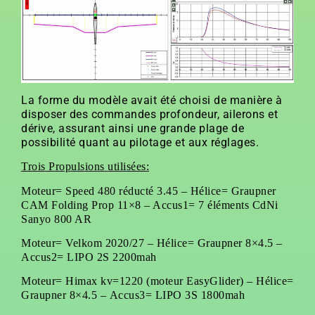
La forme du modèle avait été choisi de manière à
disposer des commandes profondeur, ailerons et
dérive, assurant ainsi une grande plage de
possibilité quant au pilotage et aux réglages.
Trois P
ropulsion
s
utilisée
s
:
Moteur
= Speed 480 réducté 3.45 –
Hélice
= Graupner
CAM Folding Prop 11×8 –
Accus1
= 7 éléments CdNi
Sanyo 800 AR
Moteur= Velkom 2020/27 – Hélice= Graupner 8×4.5 –
Accus2
= LIPO 2S 2200mah
Moteur
=
Himax kv
=
1220 (moteur EasyGlider) –
Hélice
=
Graupner 8×4.5 –
Accus3= LIPO 3S 1800mah