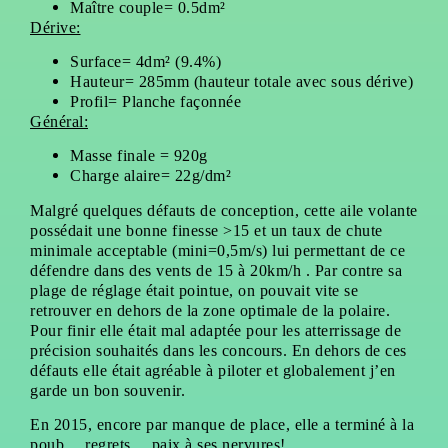
Maître couple= 0.5dm²
Dérive:
Surface= 4dm² (9.4%)
Hauteur= 285mm (hauteur totale avec sous dérive)
Profil= Planche façonnée
Général:
Masse finale = 920g
Charge alaire= 22g/dm²
Malgré quelques défauts de conception, cette aile volante
possédait une bonne finesse >15 et un taux de chute
minimale acceptable (mini=0,5m/s) lui permettant de ce
défendre dans des vents de 15 à 20km/h . Par contre sa
plage de réglage était pointue, on pouvait vite se
retrouver en dehors de la zone optimale de la polaire.
Pour finir elle était mal adaptée pour les atterrissage de
précision souhaités dans les concours. En dehors de ces
défauts elle était agréable à piloter et globalement j’en
garde un bon souvenir.
En 2015, encore par manque de place, elle a terminé à la
poub…
regrets… paix à ses nervures!