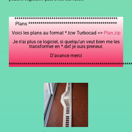
**************************************************
Plans *******************************************
Voici les plans au format *.tcw Turbocad =>
Plan.zip
Je n’ai plus ce logiciel, si quelqu’un veut bien me les
transformer en *.dxf je suis preneur.
D’avance merci
***********************************************************