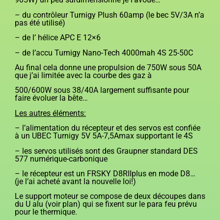
– du contrôleur Turnigy Plush 60amp (le bec 5V/3A n’a
pas été utilisé)
– de l’ hélice APC E 12×6
– de l’accu Turnigy Nano-Tech 4000mah 4S 25-50C
Au final cela donne une propulsion de 750W sous 50A
que j’ai limitée avec la courbe des gaz à
500/600W sous 38/40A largement suffisante pour
faire évoluer la bête…
Les autres éléments:
– l’alimentation du récepteur et des servos est confiée
à un UBEC Turnigy 5V 5A-7,5Amax supportant le 4S
– les servos utilisés sont des Graupner standard DES
577 numérique-carbonique
– le récepteur est un FRSKY D8RIIplus en mode D8…
(je l’ai acheté avant la nouvelle loi!)
Le support moteur se compose de deux découpes dans
du U alu (voir plan) qui se fixent sur le para feu prévu
pour le thermique.