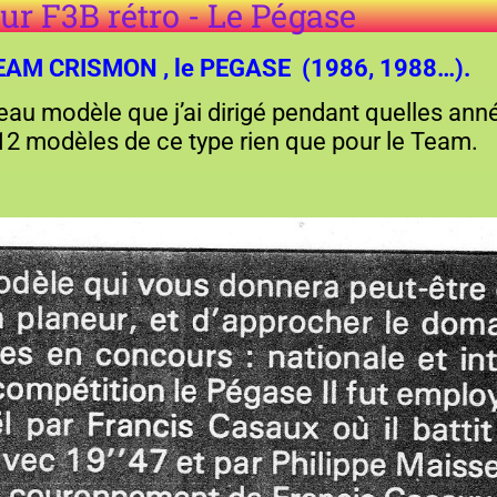
ur F3B rétro - Le Pégase
u TEAM CRISMON , le PEGASE (1986, 1988…).
au modèle que j’ai dirigé pendant quelles ann
er 12 modèles de ce type rien que pour le Team.