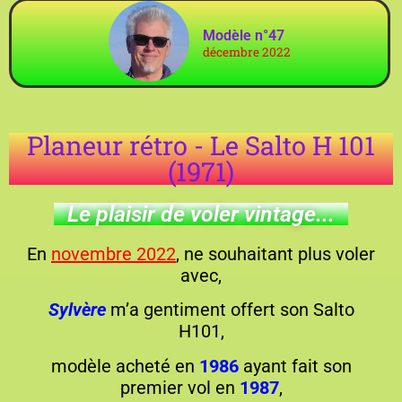
Modèle n°47
décembre 2022
Planeur rétro - Le Salto H 101
(1971)
Le plaisir de voler vintage...
En
novembre 2022
, ne souhaitant plus voler
avec,
Sylvère
m’a gentiment offert son Salto
H101,
modèle acheté en
1986
ayant fait son
premier vol en
1987
,