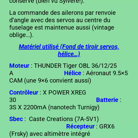
conservé (bien vu Sylvère!).
La commande des ailerons par renvoie
d’angle avec des servos au centre du
fuselage est maintenue aussi (vintage
oblige…).
Matériel utilisé (Fond de tiroir servos,
hélice…)
Moteur
: THUNDER Tiger OBL 36/12/25
A
Hélice
: Aéronaut 9.5×5
CAM (une 9×6 convient aussi)
Contrôleur
: X POWER XREG
30
Batterie
:
3S X 2200mA (nanotech Turnigy)
Sbec
: Caste Creations (7A-5V1)
Récepteur
: GRX6
(Frsky) avec altimètre intégré