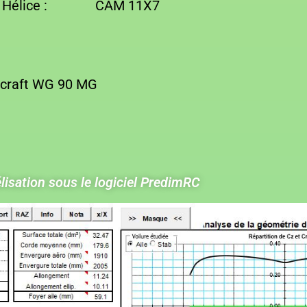
0 Hélice : CAM 11X7
lcraft WG 90 MG
isation sous le logiciel PredimRC