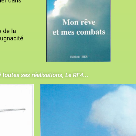
der dans
e de la
pugnacité
 toutes ses réalisations, Le RF4...