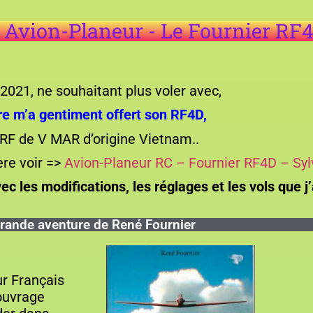
Avion-Planeur - Le Fournier RF4
2021, ne souhaitant plus voler avec,
re m’a gentiment offert son RF4D,
ARF de V MAR d’origine Vietnam..
vère voir =>
Avion-Planeur RC – Fournier RF4D – Syl
c les modifications, les réglages et les vols que j’
grande aventure de René Fournier
r Français
 ouvrage