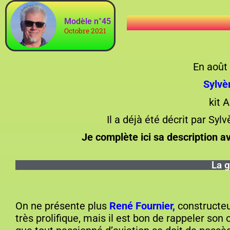
Modèle n°45
Octobre 2021
En août 
Sylvè
kit 
Il a déjà été décrit par Syl
Je complète ici sa description ave
La 
On ne présente plus
René Fournier,
constructeu
très prolifique, mais il est bon de rappeler son