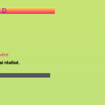
 D
vère
ai réalisé.