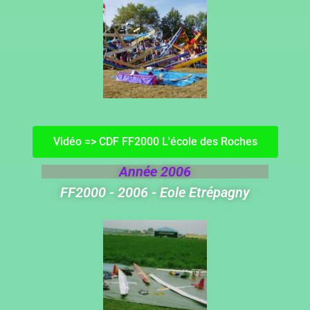
Vidéo => CDF FF2000 L'école des Roches
Année 2006
FF2000 - 2006 - Eole Etrépagny