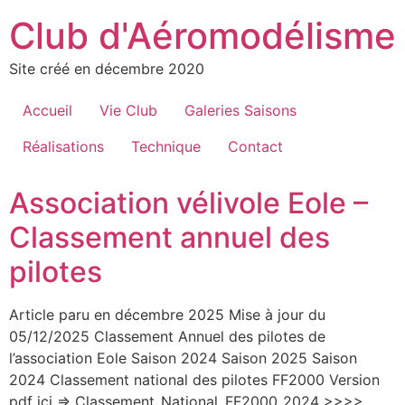
Aller
Club d'Aéromodélisme
au
contenu
Site créé en décembre 2020
Accueil
Vie Club
Galeries Saisons
Réalisations
Technique
Contact
Association vélivole Eole –
Classement annuel des
pilotes
Article paru en décembre 2025 Mise à jour du
05/12/2025 Classement Annuel des pilotes de
l’association Eole Saison 2024 Saison 2025 Saison
2024 Classement national des pilotes FF2000 Version
pdf ici => Classement_National_FF2000_2024 >>>>